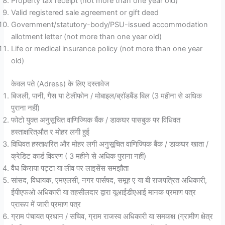
Property tax receipt (not more than one year old)
Valid registered sale agreement or gift deed
Government/statutory-body/PSU-issued accommodation
allotment letter (not more than one year old)
Life or medical insurance policy (not more than one year
old)
केवल पते (Adress) के लिए दस्तावेज
बिजली, पानी, गैस या टेलीफोन / मोबाइल/ब्रॉडबैंड बिल (3 महीना से अधिक
पुराना नहीं)
फोटो युक्त अनुसूचित वाणिज्यिक बैंक / डाकघर पासबुक पर विधिवत
हस्ताक्षरित्औत र मोहर लगी हुई
विधिवत हस्ताक्षरित और मोहर लगी अनुसूचित वाणिज्यिक बैंक / डाकघर खाता /
क्रेडिट कार्ड विवरण ( 3 महीने से अधिक पुराना नहीं)
वैध किराया पट्टा या लीव पर लाइसेंस समझौता
सांसद, विधायक, एमएलसी, नगर पार्सषद, समूह ए या बी राजपत्रित अधिकारी,
ईपीएफओ अधिकारी या तहसीलदार द्वारा यूआईडीएआई मानक प्रमाण पत्र
प्रारूप में जारी प्रमाण पत्र
ग्राम पंचायत प्रधान / सचिव, ग्राम राजस्व अधिकारी या समकक्ष (ग्रामीण क्षेत्र