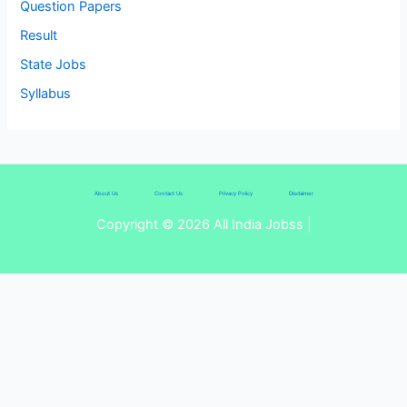
Question Papers
Result
State Jobs
Syllabus
About Us
Contact Us
Privacy Policy
Disclaimer
Copyright © 2026 All India Jobss |